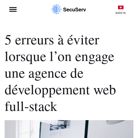
SecuServ
MADE IN
Aller
au
contenu
5 erreurs à éviter
lorsque l’on engage
une agence de
développement web
full-stack