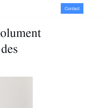
Contact
solument
 des