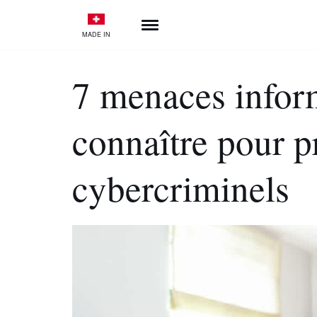
MADE IN
Aller
au
contenu
7 menaces inform
connaître pour p
cybercriminels